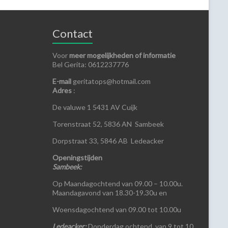
Contact
Voor
meer mogelijkheden of informatie
Bel Gerita: 0612237776
E-mail
geritatops@hotmail.com
Adres
:
De valuwe 1
5431 AV Cuijk
Torenstraat 52, 5836 AN Sambeek
Dorpstraat 33, 5846 AB Ledeacker
Openingstijden
Sambeek:
Op Maandagochtend van 09.00 – 10.00u.
Maandagavond van 18.30-19.30u en
Woensdagochtend van 09.00 tot 10.00u
Ledeacker:
Donderdag ochtend van 9 tot 10