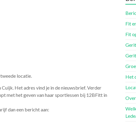
Beri
Fit 
Fit o
Gerit
Gerit
Groe
 tweede locatie.
Het 
Locat
Cuijk. Het adres vind je in de nieuwsbrief. Verder
pt met het geven van haar sportlessen bij 12BFitt in
Over
Welk
ijf dan een bericht aan:
Lede