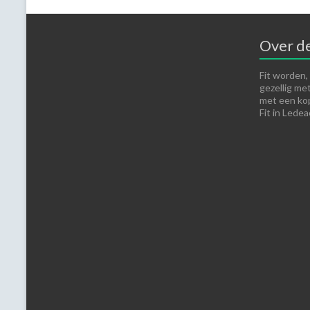
Over de
Fit worden, f
gezellig me
met een kop
Fit in Lede