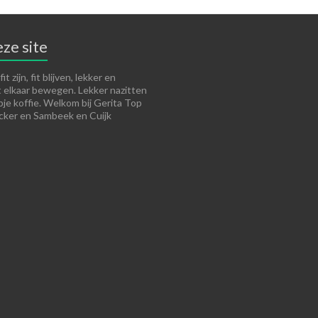
ze site
it zijn, fit blijven, lekker en
t elkaar bewegen. Lekker nazitten
je koffie. Welkom bij Gerita Top
acker en Sambeek en Cuijk